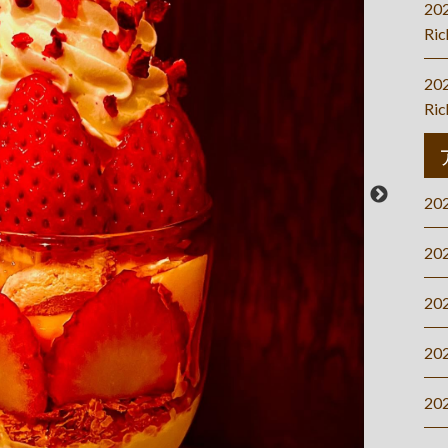
20
Ri
20
Ri
20
20
20
20
20