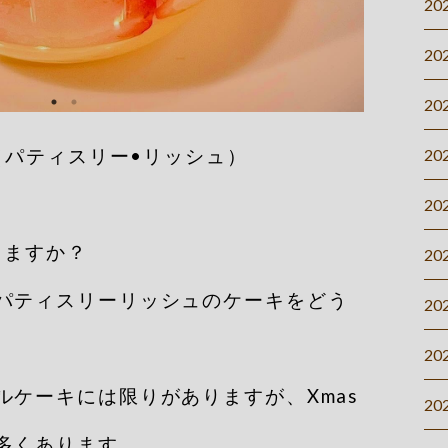
20
20
20
Riche（パティスリー•リッシュ）
20
20
しますか？
20
パティスリーリッシュのケーキをどう
20
20
ルケーキには限りがありますが、Xmas
20
多くあります️